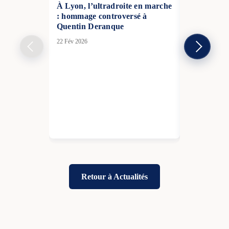
À Lyon, l’ultradroite en marche
: hommage controversé à
Quentin Deranque
22 Fév 2026
Intelligence 
l’Hexagone 
son retard 
14 Fév 2026
Retour à Actualités