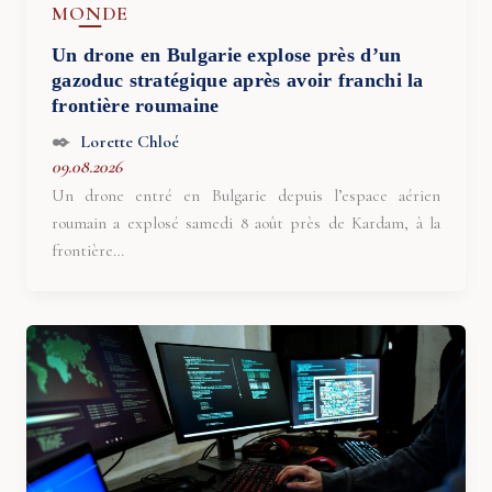
MONDE
Un drone en Bulgarie explose près d’un
gazoduc stratégique après avoir franchi la
frontière roumaine
Lorette Chloé
09.08.2026
Un drone entré en Bulgarie depuis l’espace aérien
roumain a explosé samedi 8 août près de Kardam, à la
frontière…