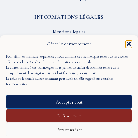
INFORMATIONS LÉGALES
Mentions légales
Confidentialité
Gérer le consentement
CGU
Pour offrir les meilleures expériences, nous utilisons des technologies telles que les cookies
afin de stocker et/ou d’accéder aux informations des appareils.
Le consentement à ces technologies nous permet de traiter des données telles que le
SUIVEZ-NOUS
comportement de navigation ou les identifiants uniques sur ce site.
Le refus ou le retrait du consentement peut avoir un effet négatif sur certaines
fonctionnalités.
Accepter tout
© 2026 À Portée de Vue — Tous droits réservés
Refuser tout
Personnaliser