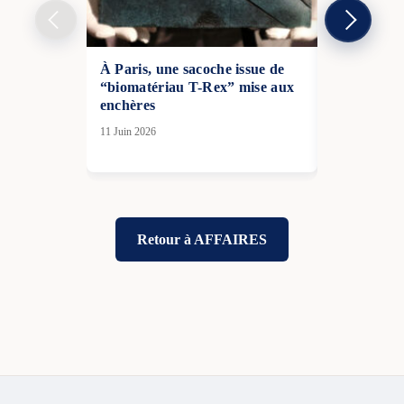
À Paris, une sacoche issue de
Shein a pr
“biomatériau T-Rex” mise aux
à la législa
enchères
invité le m
à une renc
11 Juin 2026
07 Nov 2025
Retour à AFFAIRES