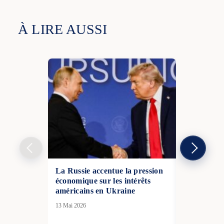
À LIRE AUSSI
La Russie accentue la pression
La France s
économique sur les intérêts
rapprochem
américains en Ukraine
avec l’UE : 
visas pourr
13 Mai 2026
nouvelle ét