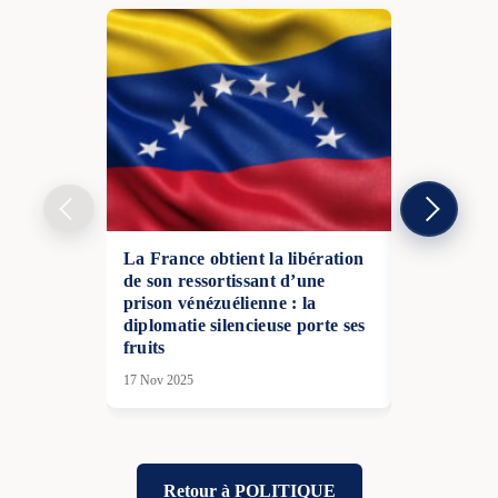
La France obtient la libération
La France 
de son ressortissant d’une
de ses cito
prison vénézuélienne : la
Hondius ap
diplomatie silencieuse porte ses
hantavirus
fruits
08 Mai 2026
17 Nov 2025
Retour à POLITIQUE