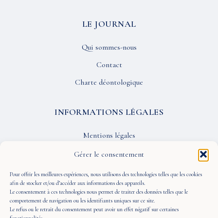
LE JOURNAL
Qui sommes-nous
Contact
Charte déontologique
INFORMATIONS LÉGALES
Mentions légales
Confidentialité
Gérer le consentement
CGU
Pour offrir les meilleures expériences, nous utilisons des technologies telles que les cookies
afin de stocker et/ou d’accéder aux informations des appareils.
Le consentement à ces technologies nous permet de traiter des données telles que le
SUIVEZ-NOUS
comportement de navigation ou les identifiants uniques sur ce site.
Le refus ou le retrait du consentement peut avoir un effet négatif sur certaines