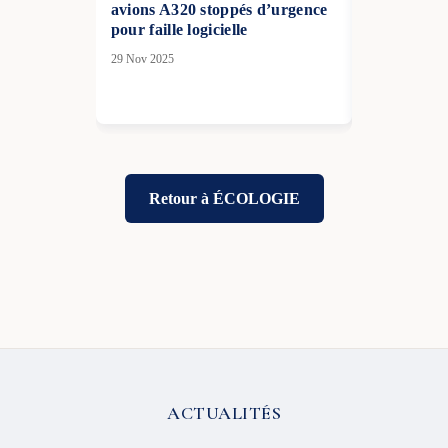
avions A320 stoppés d’urgence
drame meur
pour faille logicielle
de-Calais
29 Nov 2025
07 Avr 2026
Retour à ÉCOLOGIE
ACTUALITÉS