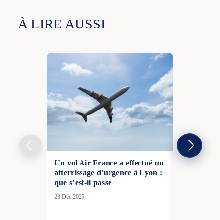
À LIRE AUSSI
Un vol Air France a effectué un
La France p
atterrissage d’urgence à Lyon :
l’intercept
que s’est-il passé
iraniennes
défense des 
23 Déc 2025
05 Mar 2026