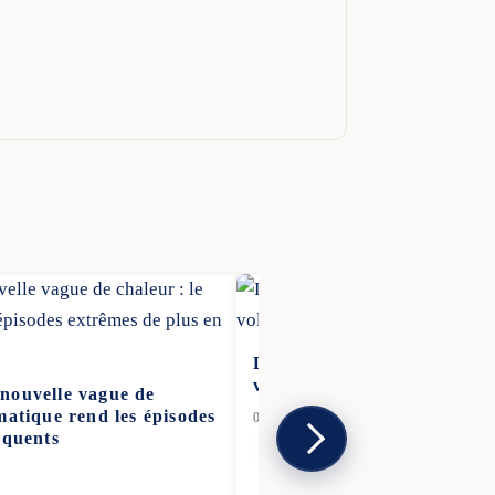
Deux suspects arrêtés en F
volontaires en pleine vague 
nouvelle vague de
matique rend les épisodes
07 Juil 2026
équents