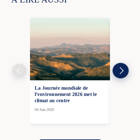
La Journée mondiale de
Les flamme
l’environnement 2026 met le
: des évacu
climat au centre
la France f
incendies d
04 Juin 2026
05 Juil 2026