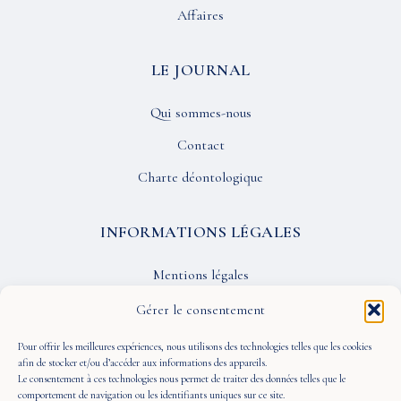
Affaires
LE JOURNAL
Qui sommes-nous
Contact
Charte déontologique
INFORMATIONS LÉGALES
Mentions légales
Confidentialité
Gérer le consentement
CGU
Pour offrir les meilleures expériences, nous utilisons des technologies telles que les cookies
afin de stocker et/ou d’accéder aux informations des appareils.
Le consentement à ces technologies nous permet de traiter des données telles que le
SUIVEZ-NOUS
comportement de navigation ou les identifiants uniques sur ce site.