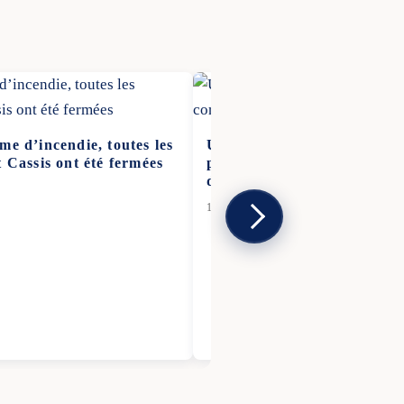
me d’incendie, toutes les
Une île sans habitants mais
t Cassis ont été fermées
propriétaires » : comment l
deux souverainetés
11 Fév 2026