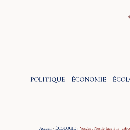
Aller
au
contenu
POLITIQUE
ÉCONOMIE
ÉCOL
Accueil
›
ÉCOLOGIE
›
Vosges : Nestlé face à la just