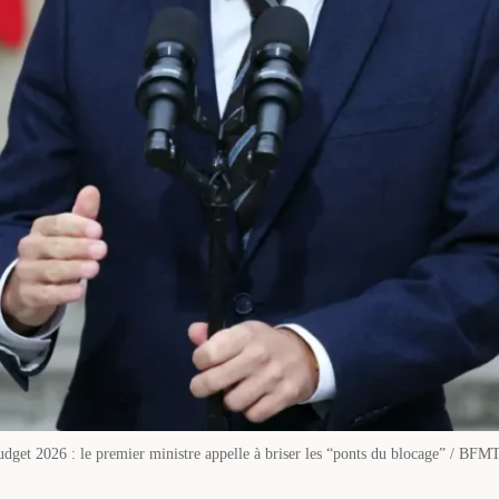
dget 2026 : le premier ministre appelle à briser les “ponts du blocage” / BF