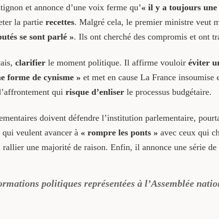
atignon et annonce d’une voix ferme qu’
« il y a toujours une
eter la partie
recettes
. Malgré cela, le premier ministre veut m
utés se sont parlé »
. Ils ont cherché des compromis et ont 
çais,
clarifier
le moment politique. Il affirme vouloir
éviter u
ne forme de cynisme »
et met en cause La France insoumise e
d’affrontement qui
risque d’enliser
le processus budgétaire.
lementaires doivent défendre l’institution parlementaire, pourta
x qui veulent avancer à
« rompre les ponts »
avec ceux qui ch
 rallier une majorité de raison. Enfin, il annonce une série de
formations politiques représentées à l’Assemblée natio