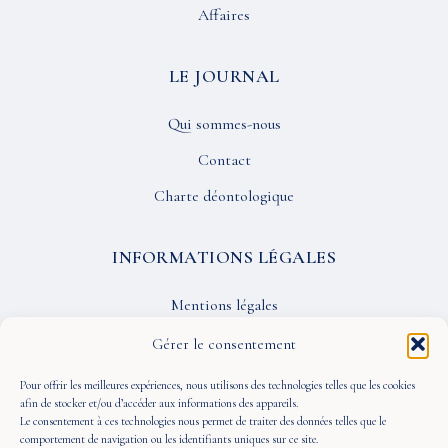
Affaires
LE JOURNAL
Qui sommes-nous
Contact
Charte déontologique
INFORMATIONS LÉGALES
Mentions légales
Confidentialité
Gérer le consentement
CGU
Pour offrir les meilleures expériences, nous utilisons des technologies telles que les cookies
afin de stocker et/ou d’accéder aux informations des appareils.
Le consentement à ces technologies nous permet de traiter des données telles que le
SUIVEZ-NOUS
comportement de navigation ou les identifiants uniques sur ce site.