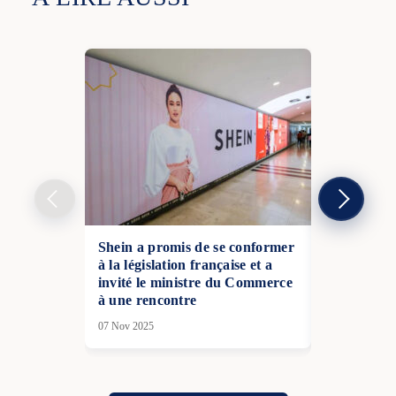
Shein a promis de se conformer
La France r
à la législation française et a
interdit » :
invité le ministre du Commerce
américains
à une rencontre
légaux
07 Nov 2025
13 Nov 2025