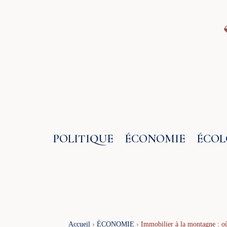
Aller
au
contenu
POLITIQUE
ÉCONOMIE
ÉCOL
Accueil
›
ÉCONOMIE
›
Immobilier à la montagne : où 