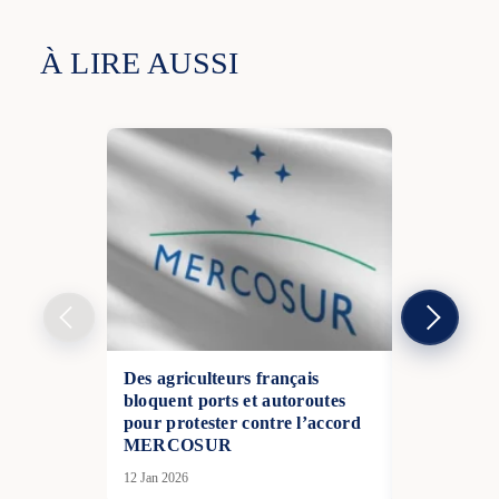
À LIRE AUSSI
Des agriculteurs français
En France, 
bloquent ports et autoroutes
la menace, 
pour protester contre l’accord
passe à l’éc
MERCOSUR
10 Mar 2026
12 Jan 2026