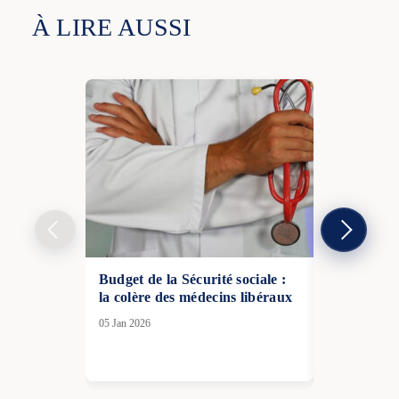
À LIRE AUSSI
Budget de la Sécurité sociale :
1,1 million
la colère des médecins libéraux
la France 
poudre bla
05 Jan 2026
02 Déc 2025