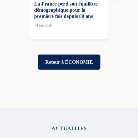
La France perd son équilibre
Le conflit 
démographique pour la
Lacoste ent
première fois depuis 80 ans
phase après
provisoire d
14 Jan 2026
12 Juil 2026
Retour à ÉCONOMIE
ACTUALITÉS