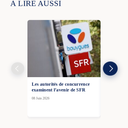
À LIRE AUSSI
Les autorités de concurrence
Plus de 13 
examinent l’avenir de SFR
échappent 
08 Juin 2026
20 Fév 2026