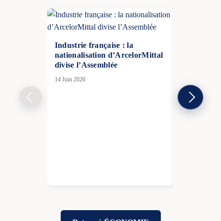
Industrie française : la
nationalisation d’ArcelorMittal
divise l’Assemblée
14 Juin 2026
La France 
le nombre d
en médecine
260 places 
06 Août 2026