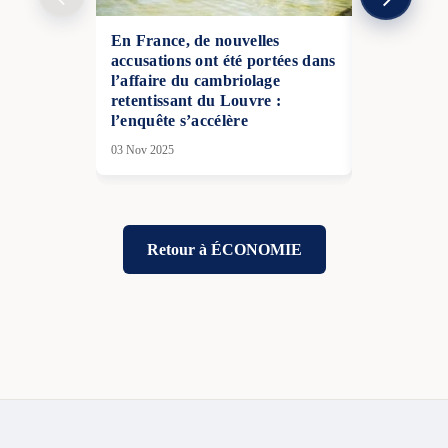
En France, de nouvelles
Les Hautes
accusations ont été portées dans
payer une p
l’affaire du cambriolage
vacanciers 
retentissant du Louvre :
pour attirer
l’enquête s’accélère
07 Juin 2026
03 Nov 2025
Retour à ÉCONOMIE