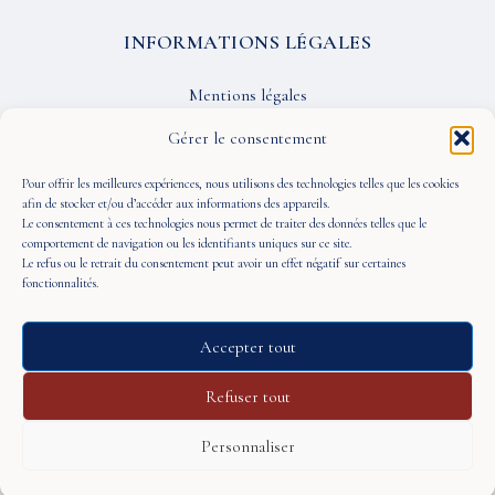
INFORMATIONS LÉGALES
Mentions légales
Confidentialité
Gérer le consentement
CGU
Pour offrir les meilleures expériences, nous utilisons des technologies telles que les cookies
afin de stocker et/ou d’accéder aux informations des appareils.
Le consentement à ces technologies nous permet de traiter des données telles que le
SUIVEZ-NOUS
comportement de navigation ou les identifiants uniques sur ce site.
Le refus ou le retrait du consentement peut avoir un effet négatif sur certaines
fonctionnalités.
Accepter tout
© 2026 À Portée de Vue — Tous droits réservés
Refuser tout
Personnaliser