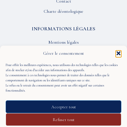
Contact
Charte déontologique
INFORMATIONS LÉGALES
Mentions légales
Confidentialité
Gérer le consentement
CGU
Pour offrir les meilleures expériences, nous utilisons des technologies telles que les cookies
afin de stocker et/ou d’accéder aux informations des appareils.
Le consentement à ces technologies nous permet de traiter des données telles que le
SUIVEZ-NOUS
comportement de navigation ou les identifiants uniques sur ce site.
Le refus ou le retrait du consentement peut avoir un effet négatif sur certaines
fonctionnalités.
Accepter tout
© 2026 À Portée de Vue — Tous droits réservés
Refuser tout