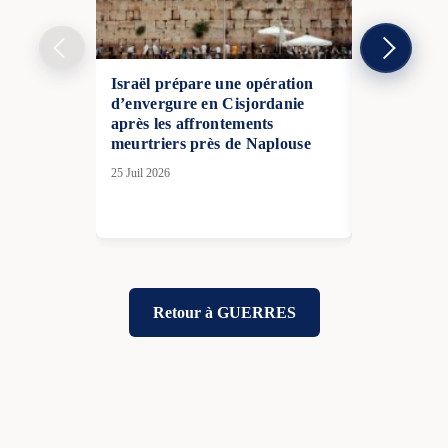
Israël prépare une opération
Le faux “pl
d’envergure en Cisjordanie
Derrière la
après les affrontements
américaine,
meurtriers près de Naplouse
du Kremli
25 Juil 2026
26 Nov 2025
Retour à GUERRES