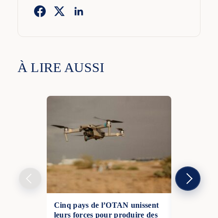
À LIRE AUSSI
Cinq pays de l’OTAN unissent
La France 
leurs forces pour produire des
au Kremlin 