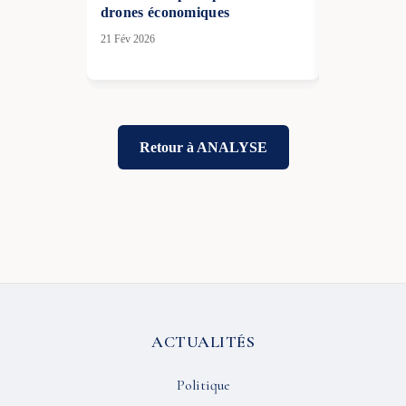
drones économiques
sur Kyiv : 
convoqué a
21 Fév 2026
29 Mai 2026
Retour à ANALYSE
ACTUALITÉS
Politique