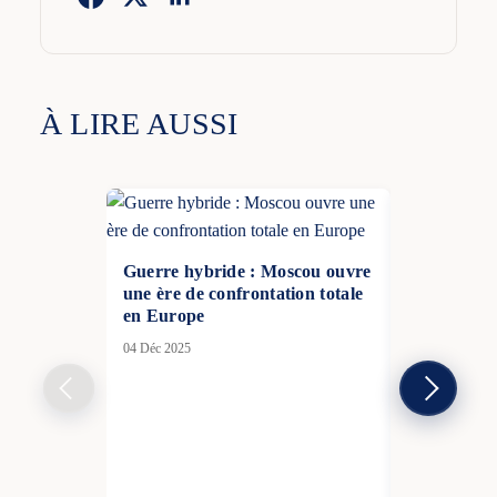
À LIRE AUSSI
Guerre hybride : Moscou ouvre
une ère de confrontation totale
en Europe
04 Déc 2025
Scandale en
filles afric
alimenter l