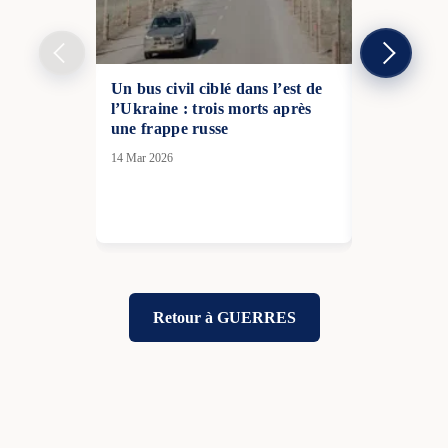
Un bus civil ciblé dans l’est de
Les États-U
l’Ukraine : trois morts après
pression mil
une frappe russe
une huitièm
aériennes 
14 Mar 2026
nouvelles 
contre les 
19 Juil 2026
Retour à GUERRES