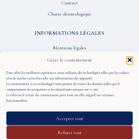
Contact
Charte déontologique
INFORMATIONS LÉGALES
Mentions légales
Confidentialité
Gérer le consentement
CGU
Pour offrir les meilleures expériences, nous utilisons des technologies telles que les cookies
afin de stocker et/ou d’accéder aux informations des appareils.
Le consentement à ces technologies nous permet de traiter des données telles que le
SUIVEZ-NOUS
comportement de navigation ou les identifiants uniques sur ce site.
Le refus ou le retrait du consentement peut avoir un effet négatif sur certaines
fonctionnalités.
Accepter tout
© 2026 À Portée de Vue — Tous droits réservés
Refuser tout