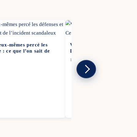
eux-mêmes percé les
Vagues De 8 Mètres: Kalma
 : ce que l’on sait de
Le Centre Du Pays
12 Nov 2025