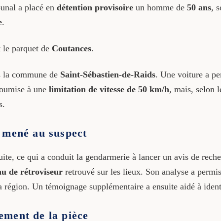
bunal a placé en
détention provisoire
un homme de
50 ans
, 
e
.
t le parquet de
Coutances
.
 la commune de
Saint-Sébastien-de-Raids
. Une voiture a p
soumise à une
limitation de vitesse de 50 km/h
, mais, selon l
s.
 mené au suspect
 fuite, ce qui a conduit la gendarmerie à lancer un avis de rec
u de rétroviseur
retrouvé sur les lieux. Son analyse a permis
 région. Un témoignage supplémentaire a ensuite aidé à identif
ement de la pièce