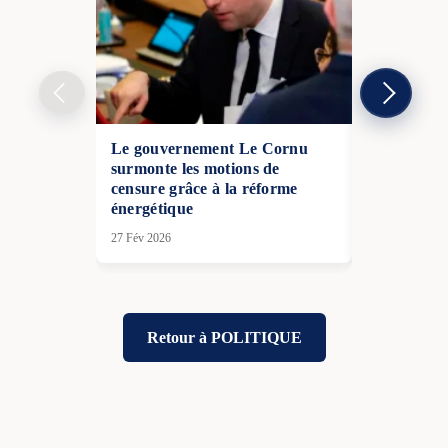
Le gouvernement Le Cornu
Des agricul
surmonte les motions de
bloquent po
censure grâce à la réforme
pour protes
énergétique
MERCOS
27 Fév 2026
12 Jan 2026
Retour à POLITIQUE