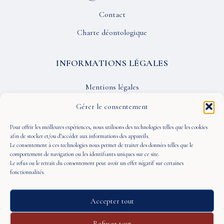
Contact
Charte déontologique
INFORMATIONS LÉGALES
Mentions légales
Confidentialité
Gérer le consentement
CGU
Pour offrir les meilleures expériences, nous utilisons des technologies telles que les cookies
afin de stocker et/ou d’accéder aux informations des appareils.
Le consentement à ces technologies nous permet de traiter des données telles que le
SUIVEZ-NOUS
comportement de navigation ou les identifiants uniques sur ce site.
Le refus ou le retrait du consentement peut avoir un effet négatif sur certaines
fonctionnalités.
Accepter tout
© 2026 À Portée de Vue — Tous droits réservés
Refuser tout