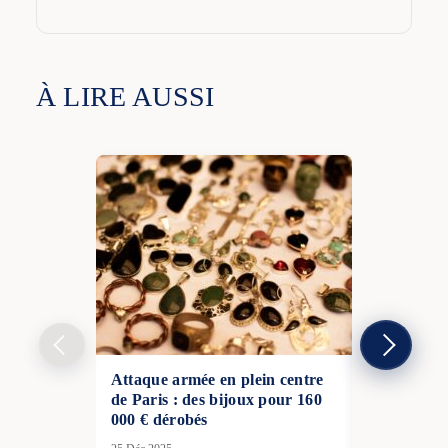
À LIRE AUSSI
Attaque armée en plein centre
Le plus gra
de Paris : des bijoux pour 160
l’histoire d
000 € dérobés
Fontaineble
déploie de