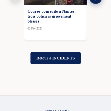
Course-poursuite à Nantes :
Risque d’a
trois policiers grièvement
: les massi
blessés
alerte renf
02 Fév 2026
29 Déc 2025
Retour à INCIDENTS