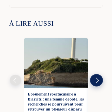
À LIRE AUSSI
Éboulement spectaculaire à
Explosion d
Biarritz : une femme décède, les
enfants tués
recherches se poursuivent pour
choc
retrouver un plongeur disparu
16 Déc 2025