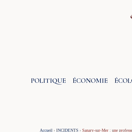
Aller
au
contenu
POLITIQUE
ÉCONOMIE
ÉCOL
Accueil
›
INCIDENTS
›
Sanary-sur-Mer : une professe