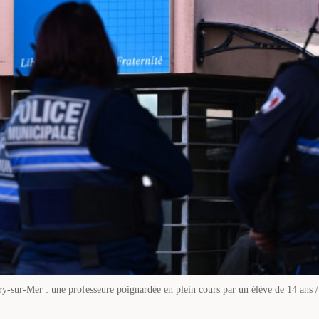
ry-sur-Mer : une professeure poignardée en plein cours par un élève de 14 ans 