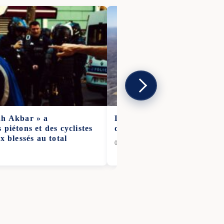
ah Akbar » a
L’incendie de Trévillach rav
piétons et des cyclistes
d’hectares dans les Pyrénée
x blessés au total
08 Juil 2026