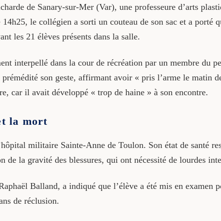
charde de Sanary-sur-Mer (Var), une professeure d’arts plast
 14h25, le collégien a sorti un couteau de son sac et a porté q
nt les 21 élèves présents dans la salle.
ment interpellé dans la cour de récréation par un membre du p
ir prémédité son geste, affirmant avoir « pris l’arme le matin de
re, car il avait développé « trop de haine » à son encontre.
et la mort
’hôpital militaire Sainte-Anne de Toulon. Son état de santé re
on de la gravité des blessures, qui ont nécessité de lourdes int
aphaël Balland, a indiqué que l’élève a été mis en examen pou
 ans de réclusion.