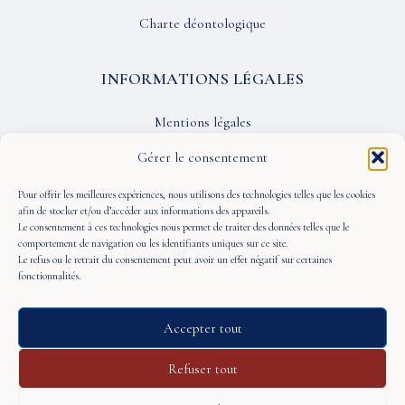
Charte déontologique
INFORMATIONS LÉGALES
Mentions légales
Confidentialité
Gérer le consentement
CGU
Pour offrir les meilleures expériences, nous utilisons des technologies telles que les cookies
afin de stocker et/ou d’accéder aux informations des appareils.
Le consentement à ces technologies nous permet de traiter des données telles que le
SUIVEZ-NOUS
comportement de navigation ou les identifiants uniques sur ce site.
Le refus ou le retrait du consentement peut avoir un effet négatif sur certaines
fonctionnalités.
Accepter tout
© 2026 À Portée de Vue — Tous droits réservés
Refuser tout