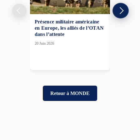
Présence militaire américaine
Jean de Gli
en Europe, les alliés de l’OTAN
«L’accusat
dans l’attente
ukrainienne
Poutine do
20 Juin 2026
Russes pour
position»
01 Jan 2026
Retour à MONDE