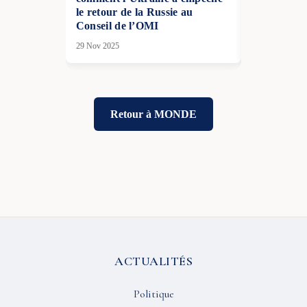
le retour de la Russie au
douane amér
Conseil de l’OMI
Groenland
29 Nov 2025
20 Jan 2026
Retour à MONDE
ACTUALITÉS
Politique