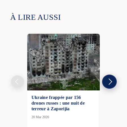
À LIRE AUSSI
Ukraine frappée par 156
La France 
drones russes : une nuit de
intention d
terreur à Zaporijia
pression sur
soutien à l
20 Mar 2026
30 Jan 2026