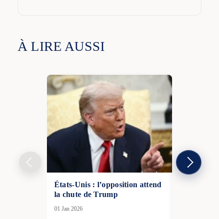
À LIRE AUSSI
États-Unis : l’opposition attend
Derrière Tr
la chute de Trump
Groenland, 
fracture tr
01 Jan 2026
07 Jan 2026