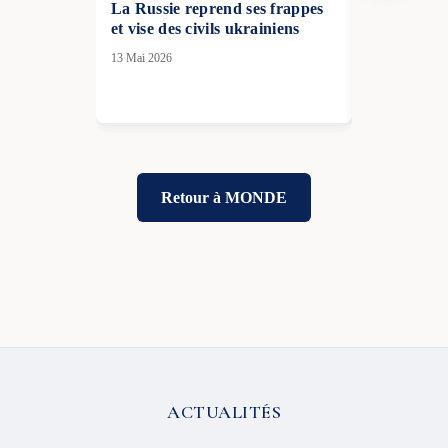
La Russie reprend ses frappes
Frappe mass
et vise des civils ukrainiens
Kyiv : un e
morts, des 
13 Mai 2026
16 Avr 2026
Retour à MONDE
ACTUALITÉS