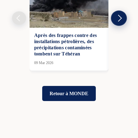
Après des frappes contre des
Des drones 
installations pétrolières, des
portée entr
précipitations contaminées
Ukraine
tombent sur Téhéran
26 Jan 2026
09 Mar 2026
Retour à MONDE