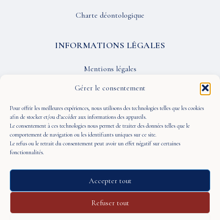
Charte déontologique
INFORMATIONS LÉGALES
Mentions légales
Confidentialité
Gérer le consentement
CGU
Pour offrir les meilleures expériences, nous utilisons des technologies telles que les cookies
afin de stocker et/ou d’accéder aux informations des appareils.
Le consentement à ces technologies nous permet de traiter des données telles que le
SUIVEZ-NOUS
comportement de navigation ou les identifiants uniques sur ce site.
Le refus ou le retrait du consentement peut avoir un effet négatif sur certaines
fonctionnalités.
Accepter tout
© 2026 À Portée de Vue — Tous droits réservés
Refuser tout