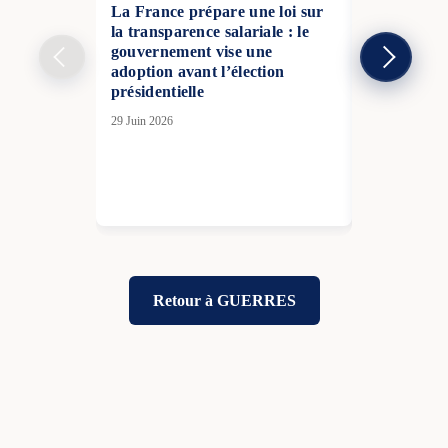
La France prépare une loi sur
la transparence salariale : le
gouvernement vise une
adoption avant l’élection
présidentielle
À Dubaï, l’
29 Juin 2026
géopolitiqu
investisseur
du centre f
03 Août 2026
Retour à GUERRES