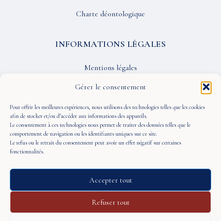
Charte déontologique
INFORMATIONS LÉGALES
Mentions légales
Confidentialité
Gérer le consentement
CGU
Pour offrir les meilleures expériences, nous utilisons des technologies telles que les cookies
afin de stocker et/ou d’accéder aux informations des appareils.
Le consentement à ces technologies nous permet de traiter des données telles que le
SUIVEZ-NOUS
comportement de navigation ou les identifiants uniques sur ce site.
Le refus ou le retrait du consentement peut avoir un effet négatif sur certaines
fonctionnalités.
Accepter tout
© 2026 À Portée de Vue — Tous droits réservés
Refuser tout