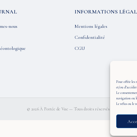
URNAL
INFORMATIONS LÉGAL
mes-nous
Mentions légales
Confidentialité
éontologique
CGU
Pour offrir les 
et/ou d’accéder
Le consentement
navigation ou l
Le refus ou le 
© 2026 À Portée de Vue — Tous droits réservés
Acce