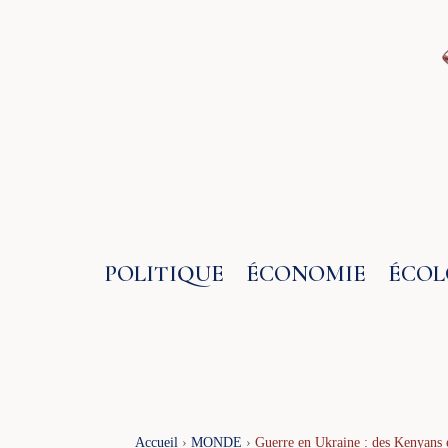
Aller
au
contenu
POLITIQUE
ÉCONOMIE
ÉCOL
Accueil
›
MONDE
›
Guerre en Ukraine : des Kenyans e