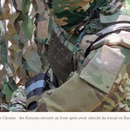
n Ukraine : des Kenyans envoyés au front après avoir cherché du travail en Rus