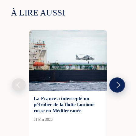
À LIRE AUSSI
La France a intercepté un
Washington 
pétrolier de la flotte fantôme
nouvelle do
russe en Méditerranée
l’ordre de 
21 Mar 2026
06 Déc 2025