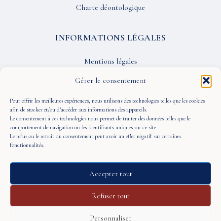
Charte déontologique
INFORMATIONS LÉGALES
Mentions légales
Confidentialité
Gérer le consentement
CGU
Pour offrir les meilleures expériences, nous utilisons des technologies telles que les cookies
afin de stocker et/ou d’accéder aux informations des appareils.
Le consentement à ces technologies nous permet de traiter des données telles que le
SUIVEZ-NOUS
comportement de navigation ou les identifiants uniques sur ce site.
Le refus ou le retrait du consentement peut avoir un effet négatif sur certaines
fonctionnalités.
Accepter tout
© 2026 À Portée de Vue — Tous droits réservés
Refuser tout
Personnaliser