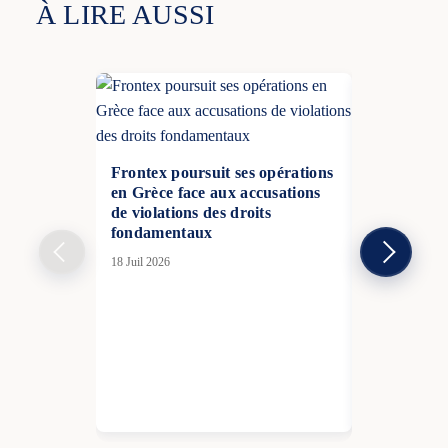
À LIRE AUSSI
Frontex poursuit ses opérations
en Grèce face aux accusations
de violations des droits
fondamentaux
18 Juil 2026
Les interce
Roumanie 
nouveau sig
envers Mos
30 Juil 2026