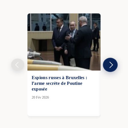
Espions russes à Bruxelles :
La Russie a
l’arme secrète de Poutine
massive con
exposée
15 Avr 2026
20 Fév 2026