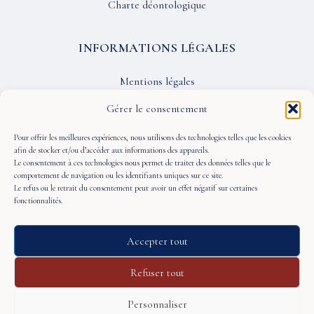
Charte déontologique
INFORMATIONS LÉGALES
Mentions légales
Confidentialité
Gérer le consentement
CGU
Pour offrir les meilleures expériences, nous utilisons des technologies telles que les cookies
afin de stocker et/ou d’accéder aux informations des appareils.
Le consentement à ces technologies nous permet de traiter des données telles que le
SUIVEZ-NOUS
comportement de navigation ou les identifiants uniques sur ce site.
Le refus ou le retrait du consentement peut avoir un effet négatif sur certaines
fonctionnalités.
Accepter tout
© 2026 À Portée de Vue — Tous droits réservés
Refuser tout
Personnaliser