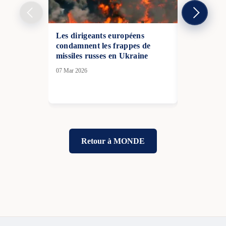
Les dirigeants européens
Un tournan
condamnent les frappes de
annonce un
missiles russes en Ukraine
l’hépatite 
07 Mar 2026
08 Jan 2026
Retour à MONDE