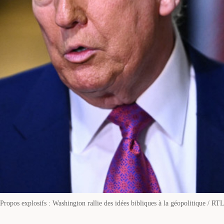
Propos explosifs : Washington rallie des idées bibliques à la géopolitique / RT