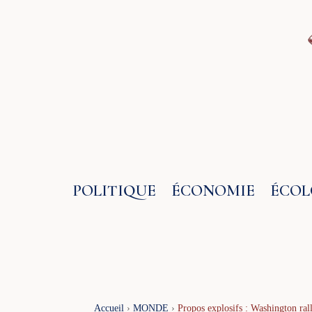
Aller
au
contenu
POLITIQUE
ÉCONOMIE
ÉCOL
Accueil
›
MONDE
›
Propos explosifs : Washington rall