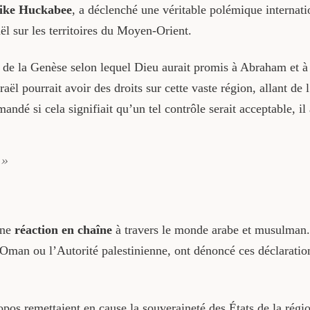
ike Huckabee
, a déclenché une véritable polémique internati
aël sur les territoires du Moyen-Orient.
 de la Genèse selon lequel Dieu aurait promis à Abraham et à 
raël pourrait avoir des droits sur cette vaste région, allant de l
andé si cela signifiait qu’un tel contrôle serait acceptable, il
. »
une
réaction en chaîne
à travers le monde arabe et musulman. 
, Oman ou l’Autorité palestinienne, ont dénoncé ces déclarati
os remettaient en cause la souveraineté des États de la région,