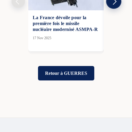
La France dévoile pour la
Guerre en 
première fois le missile
une victoir
nucléaire modernisé ASMPA-R
beaucoup p
17 Nov 2025
20 Déc 2025
Retour à GUERRES