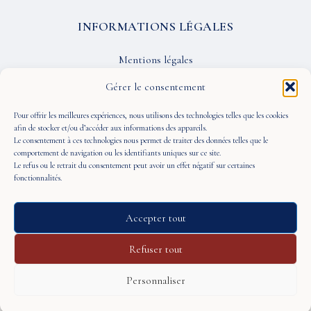
INFORMATIONS LÉGALES
Mentions légales
Confidentialité
Gérer le consentement
CGU
Pour offrir les meilleures expériences, nous utilisons des technologies telles que les cookies
afin de stocker et/ou d’accéder aux informations des appareils.
Le consentement à ces technologies nous permet de traiter des données telles que le
SUIVEZ-NOUS
comportement de navigation ou les identifiants uniques sur ce site.
Le refus ou le retrait du consentement peut avoir un effet négatif sur certaines
fonctionnalités.
Accepter tout
© 2026 À Portée de Vue — Tous droits réservés
Refuser tout
Personnaliser