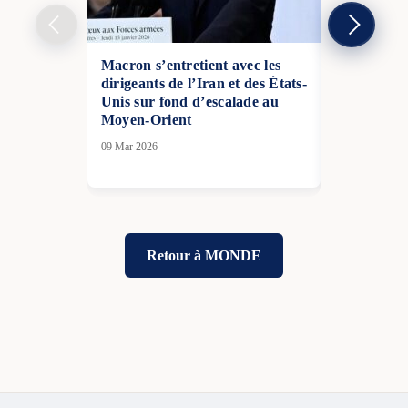
Macron s’entretient avec les
Crise irani
dirigeants de l’Iran et des États-
intérieure 
Unis sur fond d’escalade au
extérieures
Moyen-Orient
11 Jan 2026
09 Mar 2026
Retour à MONDE