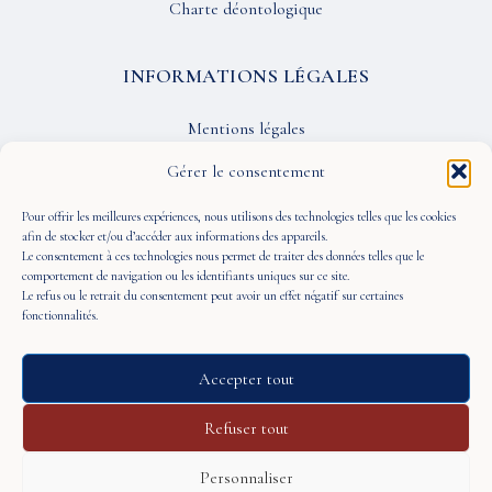
Charte déontologique
INFORMATIONS LÉGALES
Mentions légales
Confidentialité
Gérer le consentement
CGU
Pour offrir les meilleures expériences, nous utilisons des technologies telles que les cookies
afin de stocker et/ou d’accéder aux informations des appareils.
Le consentement à ces technologies nous permet de traiter des données telles que le
SUIVEZ-NOUS
comportement de navigation ou les identifiants uniques sur ce site.
Le refus ou le retrait du consentement peut avoir un effet négatif sur certaines
fonctionnalités.
Accepter tout
© 2026 À Portée de Vue — Tous droits réservés
Refuser tout
Personnaliser