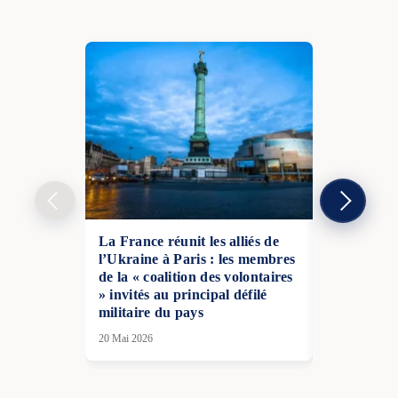
La France réunit les alliés de
La BCE rel
l’Ukraine à Paris : les membres
% face à de
de la « coalition des volontaires
inflationni
» invités au principal défilé
11 Juin 2026
militaire du pays
20 Mai 2026