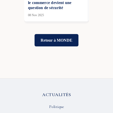
le commerce devient une
options » p
question de sécurité
Groenland
08 Nov 2025
08 Jan 2026
Retour à MONDE
ACTUALITÉS
Politique