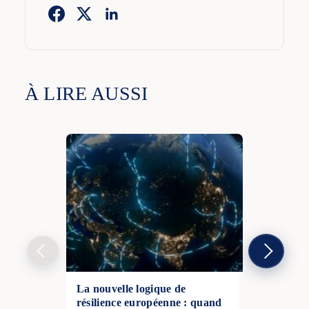
À LIRE AUSSI
La nouvelle logique de
Crise diplo
résilience européenne : quand
Unis envisa