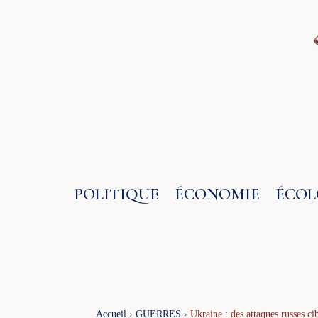
Aller
au
contenu
POLITIQUE
ÉCONOMIE
ÉCOL
Accueil
›
GUERRES
›
Ukraine : des attaques russes cib