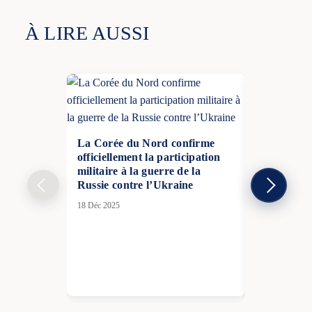
À LIRE AUSSI
La Corée du Nord confirme
officiellement la participation
militaire à la guerre de la
Russie contre l’Ukraine
18 Déc 2025
La France p
l’entrée de
l’on sait
16 Avr 2026