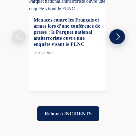
Menaces contre les Français et
armes lors d’une conférence de
presse : le Parquet national
antiterroriste ouvre une
enquête visant le FLNC
Trump part
06 Août 2026
au sommet 
malgré les 
alliés
20 Mai 2026
Retour à INCIDENTS