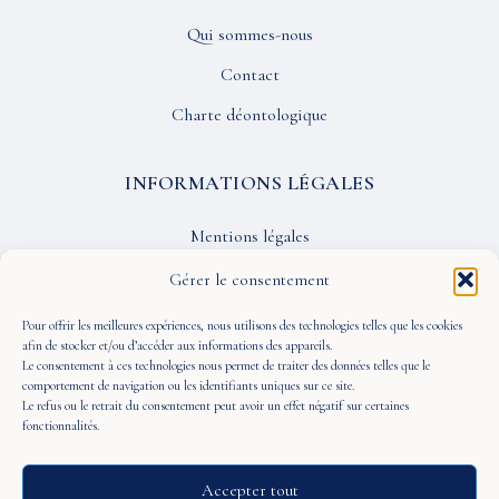
Qui sommes-nous
Contact
Charte déontologique
INFORMATIONS LÉGALES
Mentions légales
Confidentialité
Gérer le consentement
CGU
Pour offrir les meilleures expériences, nous utilisons des technologies telles que les cookies
afin de stocker et/ou d’accéder aux informations des appareils.
Le consentement à ces technologies nous permet de traiter des données telles que le
SUIVEZ-NOUS
comportement de navigation ou les identifiants uniques sur ce site.
Le refus ou le retrait du consentement peut avoir un effet négatif sur certaines
fonctionnalités.
Accepter tout